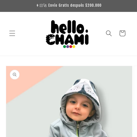
Ir
👨🏻‍🚀 Envío Gratis después $200.000
directamente
al contenido
Carrito
Ir
directamente
a la
información
del producto