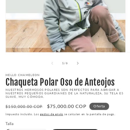
Abrir
Ab
elemento
e
multimedia
m
de
1
/
6
1
2
en
e
HELLO CHAMELEON
una
u
Chaqueta Polar Oso de Anteojos
ventana
v
modal
m
NUESTROS HERMOSOS POLARES SON PERFECTOS PARA ABRIGAR A
NUESTROS PEQUEÑOS GUARDIANES DE LA NATURALEZA, SU TELA ES
SUAVE, MUY CÓMODA.
Precio
Precio
$75,000.00 COP
Oferta
$150,000.00 COP
habitual
de
Impuesto incluido. Los
gastos de envío
se calculan en la pantalla de pago.
oferta
Talla