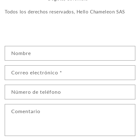
Todos los derechos reservados, Hello Chameleon SAS
F
Nombre
o
r
Correo electrónico
*
m
u
l
Número de teléfono
a
r
Comentario
i
o
d
e