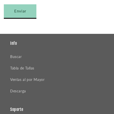
c
Enviar
o
n
t
a
c
Info
t
o
Buscar
Tabla de Tallas
Ventas al por Mayor
Descarga
Soporte