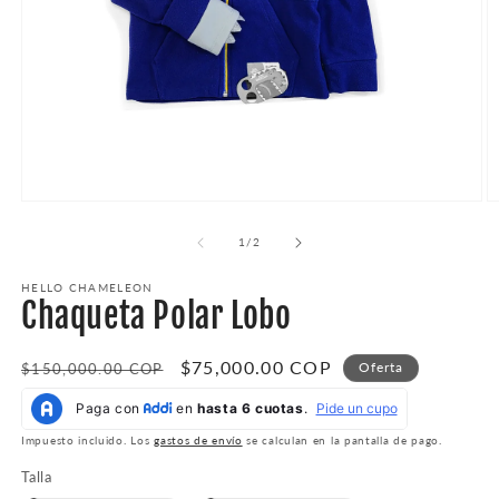
Abrir
Ab
elemento
e
multimedia
m
de
1
/
2
1
2
en
e
HELLO CHAMELEON
una
u
Chaqueta Polar Lobo
ventana
v
modal
m
Precio
Precio
$75,000.00 COP
Oferta
$150,000.00 COP
habitual
de
oferta
Impuesto incluido. Los
gastos de envío
se calculan en la pantalla de pago.
Talla