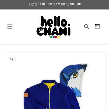
Ir
👨🏻‍🚀 Envío Gratis después $200.000
directamente
al contenido
Carrito
Ir
directamente
a la
información
del producto