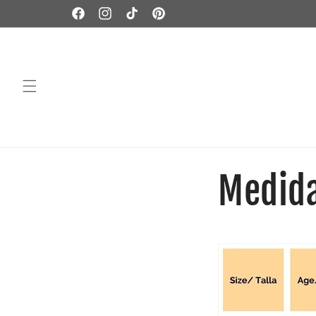
Ir
directamente
Facebook
Instagram
TikTok
Pinterest
al contenido
Medid