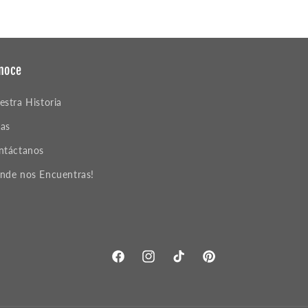
noce
estra Historia
las
ntáctanos
nde nos Encuentras!
Facebook
Instagram
TikTok
Pinterest