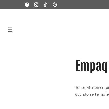
Ir
directamente
Facebook
Instagram
TikTok
Pinterest
al contenido
Empaq
Todos vienen en un
cuando se te moje.